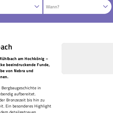
ach
 Mühlbach am Hochkönig –
ecke beeindruckende Funde,
ibe von Nebra und
onen.
 Bergbaugeschichte in
bendig aufbereitet.
er Bronzezeit bis hin zu
t. Ein besonderes Highlight
t dem detailgetreuen