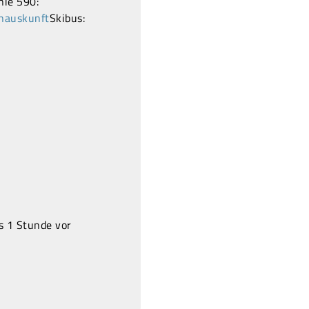
nie 590:
nauskunft
Skibus:
ls 1 Stunde vor