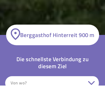
Berggasthof Hinterreit 900 m
Die schnellste Verbindung zu
diesem Ziel
Von wo?