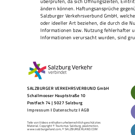
überprüfen, da sich Öffnungszeiten, Eintri
ändern können. Haftungsansprüche gegenü
Salzburger Verkehrsverbund GmbH, welche 
oder ideeller Art beziehen, die durch die N
Informationen bzw. Nutzung fehlerhafter u
Informationen verursacht wurden, sind gru
SALZBURGER VERKEHRSVERBUND GmbH
Schallmooser Hauptstraße 10
Postfach 74 | 5027 Salzburg
Impressum
I
Datenschutz
I
AGB
Teile von Videos enthalten urheberrechtlich geschütztes
Material. Copyright © Tourismus Salzburg, peakmotion,
www.salzburgerland.com, © SALZBURGERLAND.COM