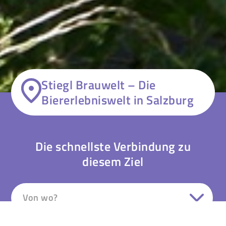
Stiegl Brauwelt – Die
Biererlebniswelt in Salzburg
Die schnellste Verbindung zu
diesem Ziel
Von wo?