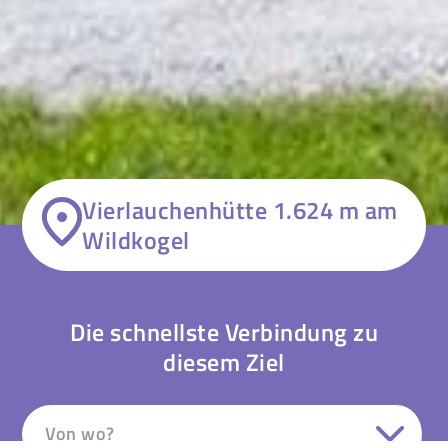
Vierlauchenhütte 1.624 m am
Wildkogel
Die schnellste Verbindung zu
diesem Ziel
Von wo?