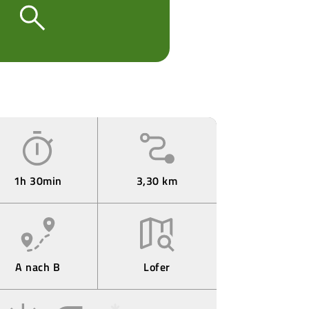
1h 30min
3,30 km
A nach B
Lofer