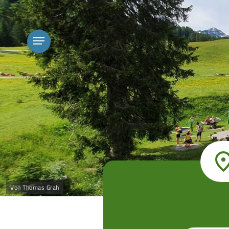
Skip
to
main
content
Menu
Von Thomas Grah