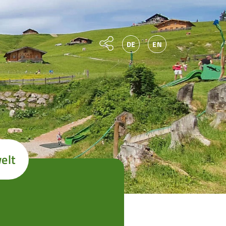
DE
EN
elt