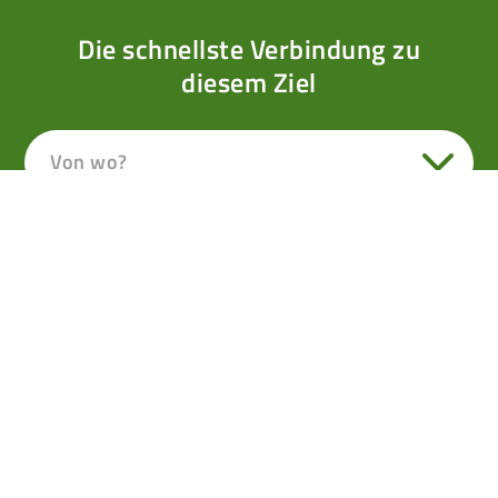
Die schnellste Verbindung zu
diesem Ziel
Von wo?
Skitour auf das
Dürrnbachhorn (Unken)