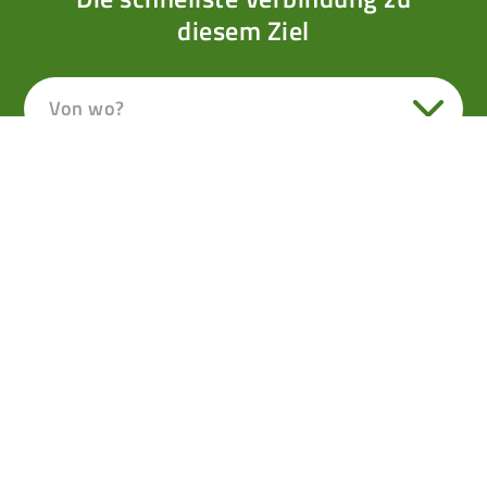
diesem Ziel
Von wo?
Von Dienten auf den
Klingspitz
Immer aussichtsreicher führt die lange Tour