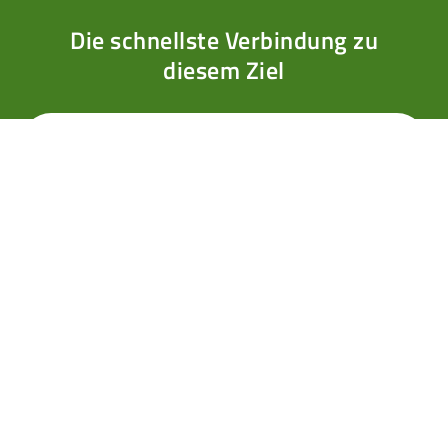
Die schnellste Verbindung zu
diesem Ziel
Von wo?
Von St. Gilgen über die
Lärchenhütte in die