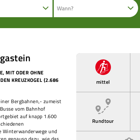
tgastein
E, MIT ODER OHNE
 DEN KREUZKOGEL (2.686
mittel
einer Bergbahnen,- zumeist
h Busse vom Bahnhof
rtgebiet auf knapp 1.600
Rundtour
schiedenen
nge Winterwanderwege und
ren genauso dazu, wie das