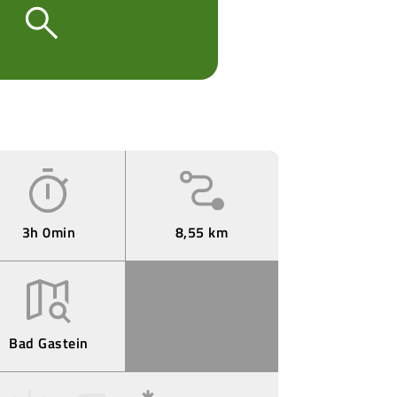
3h 0min
8,55 km
Bad Gastein