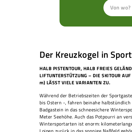
Von wo?
Der Kreuzkogel in Spor
HALB PISTENTOUR, HALB FREIES GELÄND
LIFTUNTERSTÜTZUNG – DIE SKITOUR AUF
m) LÄSST VIELE VARIANTEN ZU.
Während der Betriebszeiten der Sportgast
bis Ostern -, fahren beinahe halbstündlic
Badgastein in das schneesichere Winterspo
Meter Seehöhe. Auch das Potpourri an ver
Wintersportarten ist enorm: kilometerla
Loipen zurück in das sonnige Naßfeld gehö