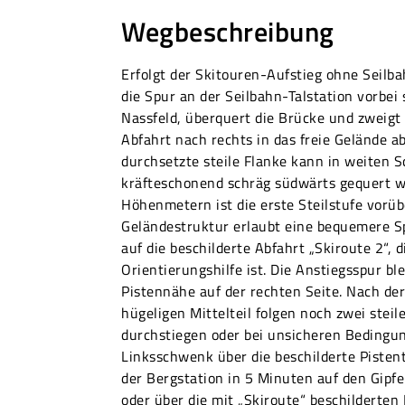
Wegbeschreibung
Erfolgt der Skitouren-Aufstieg ohne Seilb
die Spur an der Seilbahn-Talstation vorbei
Nassfeld, überquert die Brücke und zweigt
Abfahrt nach rechts in das freie Gelände 
durchsetzte steile Flanke kann in weiten Sc
kräfteschonend schräg südwärts gequert 
Höhenmetern ist die erste Steilstufe vorü
Geländestruktur erlaubt eine bequemere Sp
auf die beschilderte Abfahrt „Skiroute 2“, d
Orientierungshilfe ist. Die Anstiegsspur bl
Pistennähe auf der rechten Seite. Nach de
hügeligen Mittelteil folgen noch zwei steil
durchstiegen oder bei unsicheren Beding
Linksschwenk über die beschilderte Piste
der Bergstation in 5 Minuten auf den Gipfel
oder über die mit „Skiroute“ beschilderten