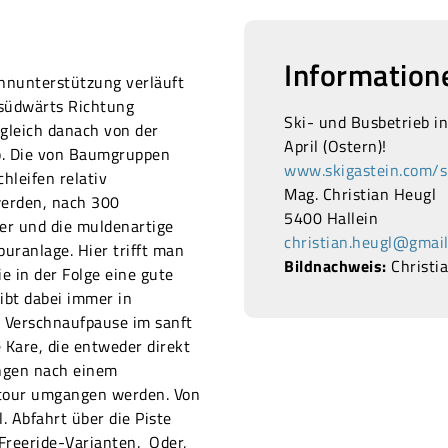
Information
ahnunterstützung verläuft
 südwärts Richtung
Ski- und Busbetrieb i
 gleich danach von der
April (Ostern)!
ab. Die von Baumgruppen
www.skigastein.com/s
hleifen relativ
Mag. Christian Heugl
werden, nach 300
5400 Hallein
ber und die muldenartige
christian.heugl@gmai
uranlage. Hier trifft man
Bildnachweis:
Christi
ie in der Folge eine gute
eibt dabei immer in
r Verschnaufpause im sanft
e Kare, die entweder direkt
ungen nach einem
ntour umgangen werden. Von
. Abfahrt über die Piste
 Freeride-Varianten. Oder,