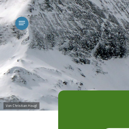
Skip
to
main
content
Menu
Von Christian Heugl