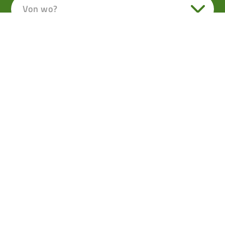
Von wo?
Durch die Trockene Klamm
zur Erentrudisalm
VON ELSBETHEN DURCH EIN MYSTISCHES
LABYRINTH AUS VER-RÜCKTEN STEINEN ÜBER
DIE GASTLICHE ERENTRUDISALM NACH PUCH.