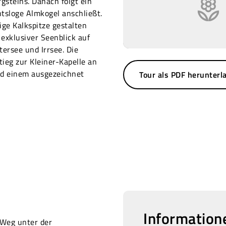
steins. Danach folgt ein
htsloge Almkogel anschließt.
ige Kalkspitze gestalten
n exklusiver Seenblick auf
ersee und Irrsee. Die
ieg zur Kleiner-Kapelle an
nd einem ausgezeichnet
Tour als PDF herunterl
Information
 Weg unter der