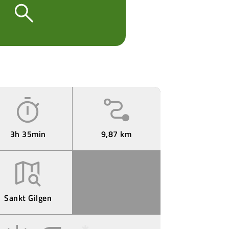
3h 35min
9,87 km
Sankt Gilgen