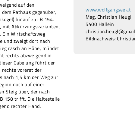
weigend auf den
www.wolfgangsee.at
t, dem Rathaus gegenüber,
Mag. Christian Heugl
kogel) hinauf zur B 154.
5400 Hallein
e, mit Abkürzungsvarianten,
christian.heugl@gmai
. Ein Wirtschaftsweg
Bildnachweis: Christi
e und zweigt dort nach
tieg rasch an Höhe, mündet
cht rechts abzweigend in
ieser Gabelung führt der
 rechts vorerst der
is nach 1,5 km der Weg zur
Beginn noch auf einer
en Steig über, der nach
 158 trifft. Die Haltestelle
steigend rechter Hand.