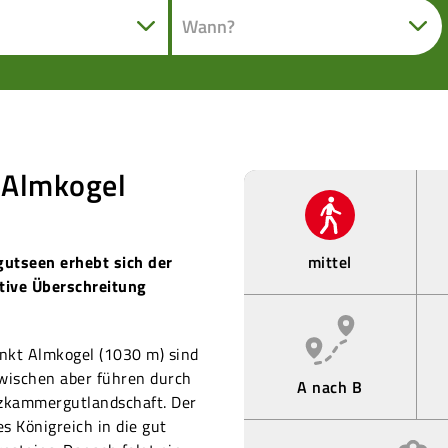
n Almkogel
tseen erhebt sich der
mittel
ktive Überschreitung
unkt Almkogel (1030 m) sind
zwischen aber führen durch
A nach B
lzkammergutlandschaft. Der
s Königreich in die gut