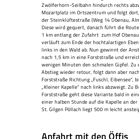
Zwölferhorn-Seilbahn hindurch rechts abz
Mozartplatz im Ortszentrum und folgt dor
der Steinklüftestraße (Weg 14 Obenau, Alm
Diese wird gequert, danach führt die Rout
1 km entlang der Zufahrt zum Hof Obenau
verläuft zum Ende der hochtalartigen Eben
links in den Wald ab. Nun gewinnt der Ans
nach 1,5 km in eine Forststraße und errei
wenigen Minuten den schmalen Gipfel. Zu d
Abstieg wieder retour, folgt dann aber nach
Forststraße Richtung „Fuschl, Eibensee“, b
„Kleiner Kapelle“ nach links abzweigt. Zu 
Forststraße geht diese Variante bald in ein
einer halben Stunde auf die Kapelle an der B
St. Gilgen Pöllach liegt 500 m leicht an
Anfahrt mit den Öffis