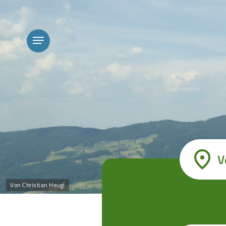
Skip
to
main
content
Menu
V
Von Christian Heugl