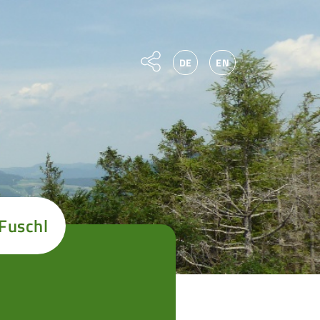
DE
EN
 Fuschl