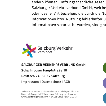
ändern können. Haftungsansprüche gegenü
Salzburger Verkehrsverbund GmbH, welche 
oder ideeller Art beziehen, die durch die N
Informationen bzw. Nutzung fehlerhafter u
Informationen verursacht wurden, sind gru
SALZBURGER VERKEHRSVERBUND GmbH
Schallmooser Hauptstraße 10
Postfach 74 | 5027 Salzburg
Impressum
I
Datenschutz
I
AGB
Teile von Videos enthalten urheberrechtlich geschütztes
Material. Copyright © Tourismus Salzburg, peakmotion,
www.salzburgerland.com, © SALZBURGERLAND.COM