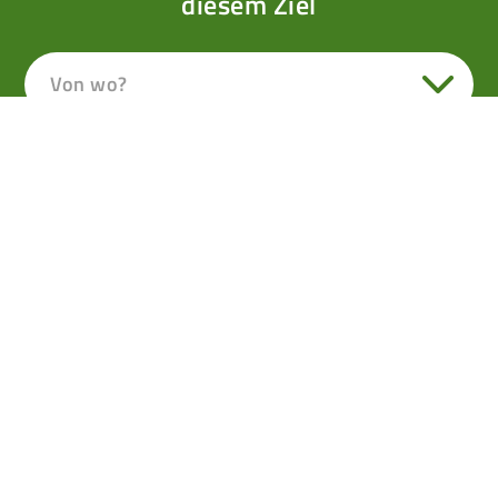
diesem Ziel
Von wo?
Remstein im Großarltal
EINE LANGE TOUR DER LEISEN KLÄNGE AUS
DEM ELLMAUTAL AUF DAS FILZMOOSHÖRNDL,
DEN REMSTEINKOGEL UND WEITER IN DEN ORT