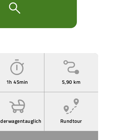
1h 45min
5,90 km
nderwagentauglich
Rundtour