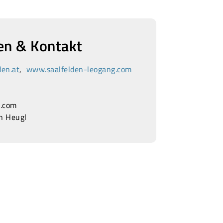
en & Kontakt
en.at
,
www.saalfelden-leogang.com
l.com
an Heugl