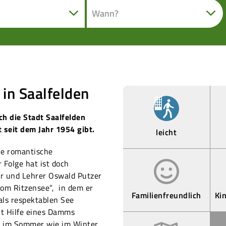
in Saalfelden
h die Stadt Saalfelden
t seit dem Jahr 1954 gibt.
leicht
ne romantische
 Folge hat ist doch
er und Lehrer Oswald Putzer
om Ritzensee“, in dem er
Familienfreundlich
Ki
als respektablen See
mit Hilfe eines Damms
e“ im Sommer wie im Winter