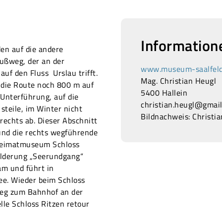
Information
den auf die andere
Fußweg, der an der
www.museum-saalfeld
uf den Fluss Urslau trifft.
Mag. Christian Heugl
 die Route noch 800 m auf
5400 Hallein
Unterführung, auf die
christian.heugl@gmai
steile, im Winter nicht
Bildnachweis: Christi
echts ab. Dieser Abschnitt
nd die rechts wegführende
Heimatmuseum Schloss
hilderung „Seerundgang“
am und führt in
e. Wieder beim Schloss
weg zum Bahnhof an der
lle Schloss Ritzen retour