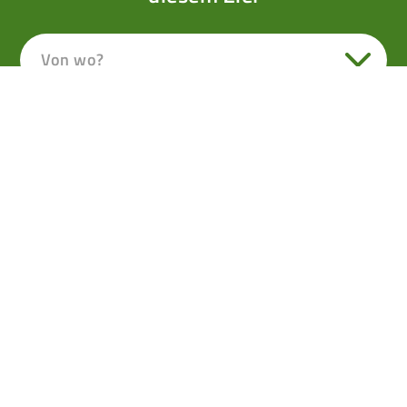
Von wo?
Von Mühlbach nach
Bischofshofen
EIN SONNIGER HÖHENWEG FÜHRT AM FUß DES
HOCHKEIL ENTLANG VOM EINSTIGEN