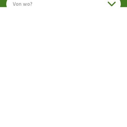
Von wo?
Winterwandern um Lofer
Vorübergehend geschlossen
AUF SCHNEESCHUHEN ZUR KAPELLE DES
SCHUTZHEILIGEN DER JÄGER
Wenn der Wald tief verschneit ist und die